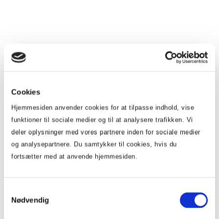
Signia App giver dig mulighed for at udnytte dine
høreapparater fuldt ud
Din smartphone er alt, du behøver for at kunne streame
musik og telefonopkald
Pure Charge and Go AX
Cookies
Hjemmesiden anvender cookies for at tilpasse indhold, vise
funktioner til sociale medier og til at analysere trafikken. Vi
deler oplysninger med vores partnere inden for sociale medier
Dette høreapparat i øret tilpasses med det samme til øret
og analysepartnere. Du samtykker til cookies, hvis du
og sikrer tydelig forståelse af tale i en ultradiskret størrelse
fortsætter med at anvende hjemmesiden.
Perfekt placering til telefonopkald eller musik
Juster lyden diskret fra miniPocket fjernbetjening eller på
smartphone
Samtykkevalg
Nødvendig