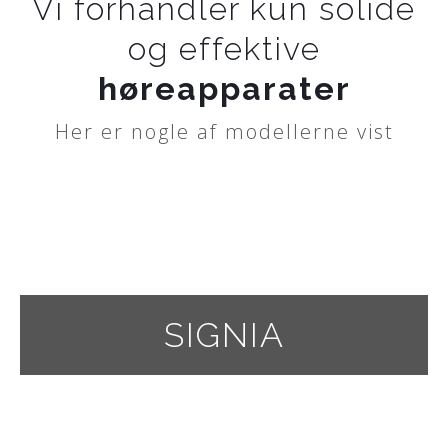
Vi forhandler kun solide
og effektive
høreapparater
Her er nogle af modellerne vist
SIGNIA
Det rette udstyr hjælper dig med at få
mest muligt ud af dit liv og yde dit