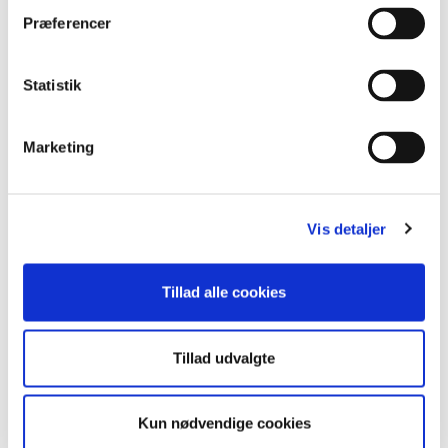
Præferencer
WIDEX
Statistik
Marketing
Selv et godt høreapparat har altid
lydt som et høreapparat – indtil nu.
Widex Moment leverer deres mest
Vis detaljer
naturlige lyd nogensinde. Hør nu hvert
øjeblik som du plejede.
Tillad alle cookies
Widex oplader
Tillad udvalgte
Kun nødvendige cookies