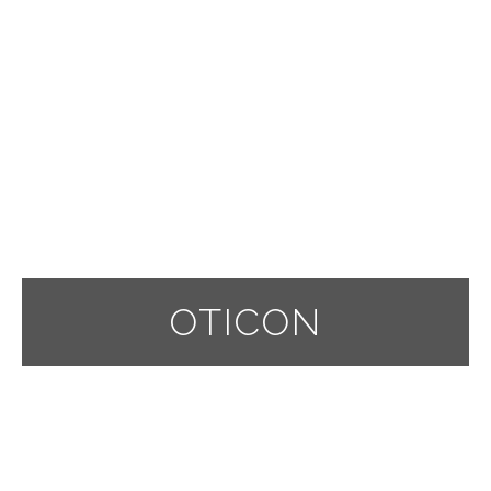
Tilpasser sig automatisk ethvert lyttemiljø
Super diskrete
Utrolig stærkt, let og holdbart
OTICON
Teknologien i Oticon More
understøtter den måde, din hjerne
naturligt fungerer på, så du kan
opleve hele lydbilledet i alt dens