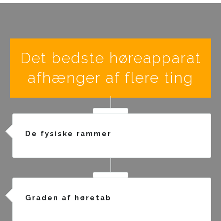
Det bedste høreapparat
afhænger af flere ting
De fysiske rammer
Graden af høretab