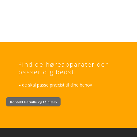
direkte op i dine høreapparater samt styre volumen via
app
Find de høreapparater der
passer dig bedst
– de skal passe præcist til dine behov
Kontakt Pernille og få hjælp