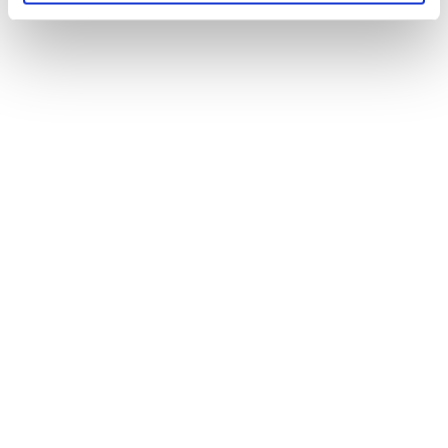
Til Widex’s mindste genopladelige bag-øret-høreapparater
Moment RIC 10